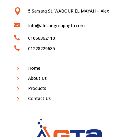

5 Sarsarq St. WABOUR EL MAYAH – Alex

Info@africangroupagta.com

01066362110

01228229685
5
Home
5
About Us
5
Products
5
Contact Us